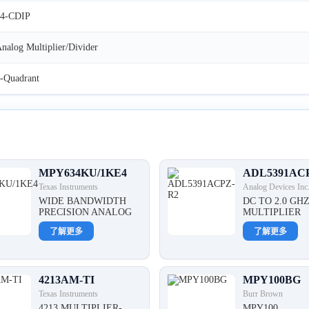
14-CDIP
nalog Multiplier/Divider
-Quadrant
MPY634KU/1KE4
ADL5391AC
Texas Instruments
Analog Devices Inc
WIDE BANDWIDTH
DC TO 2.0 GH
PRECISION ANALOG
MULTIPLIER
了解更多
了解更多
4213AM-TI
MPY100BG
Texas Instruments
Burr Brown
4213 MULTIPLIER-
MPY100