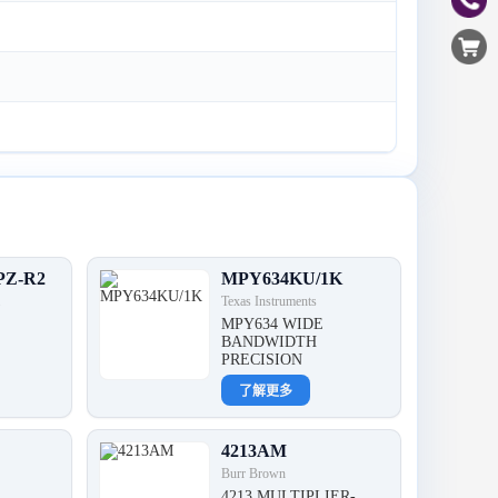
PZ-R2
MPY634KU/1K
.
Texas Instruments
Z
MPY634 WIDE
BANDWIDTH
PRECISION
了解更多
4213AM
Burr Brown
4213 MULTIPLIER-