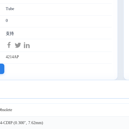
Tube
0
支持
4214AP
bsolete
4-CDIP (0.300", 7.62mm)