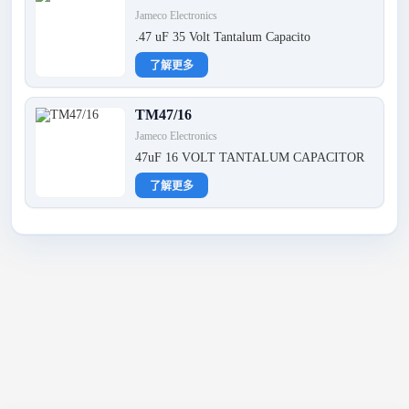
Jameco Electronics
.47 uF 35 Volt Tantalum Capacito
了解更多
TM47/16
Jameco Electronics
47uF 16 VOLT TANTALUM CAPACITOR
了解更多