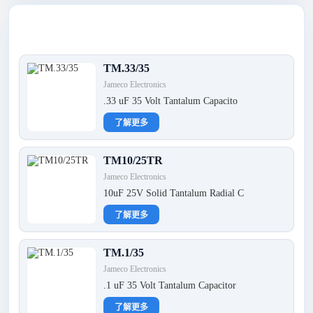
最新产品
TM.33/35
Jameco Electronics
.33 uF 35 Volt Tantalum Capacito
了解更多
TM10/25TR
Jameco Electronics
10uF 25V Solid Tantalum Radial C
了解更多
TM.1/35
Jameco Electronics
.1 uF 35 Volt Tantalum Capacitor
了解更多