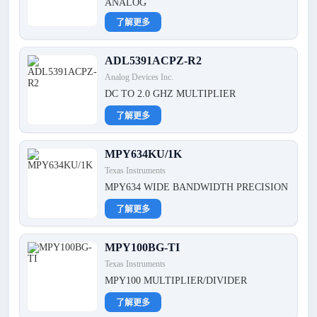
ANALOG
了解更多
ADL5391ACPZ-R2
Analog Devices Inc.
DC TO 2.0 GHZ MULTIPLIER
了解更多
MPY634KU/1K
Texas Instruments
MPY634 WIDE BANDWIDTH PRECISION
了解更多
MPY100BG-TI
Texas Instruments
MPY100 MULTIPLIER/DIVIDER
了解更多