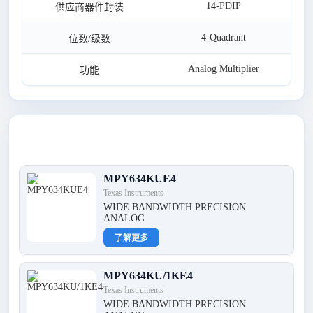
14-PDIP
供应商器件封装
4-Quadrant
位数/级数
Analog Multiplier
功能
最新产品
MPY634KUE4
Texas Instruments
WIDE BANDWIDTH PRECISION
ANALOG
了解更多
MPY634KU/1KE4
Texas Instruments
WIDE BANDWIDTH PRECISION